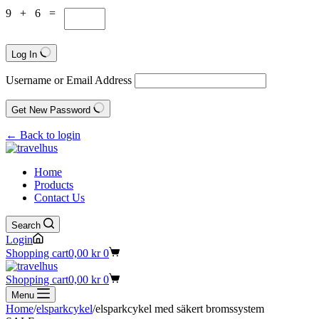
9 + 6 =
Log In
Username or Email Address
Get New Password
← Back to login
Home
Products
Contact Us
Search
Login
Shopping cart
0,00
kr
0
Shopping cart
0,00
kr
0
Menu
Home
/
elsparkcykel
/
elsparkcykel med säkert bromssystem